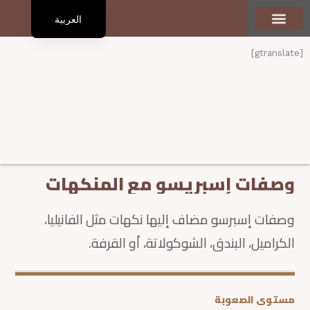
العربية
English
تعرف علينا
الرئيسية
المنتجات
أنواع القهوة
المدوّنة
تواصل معنا
[gtranslate]
وصفات إسبريسو مع المنكهات
وصفات إسبرسو مضاف إليها نكهات مثل الفانيليا،
الكراميل، البندق، الشوكولاتة، أو القرفة.
مستوى الصعوبة