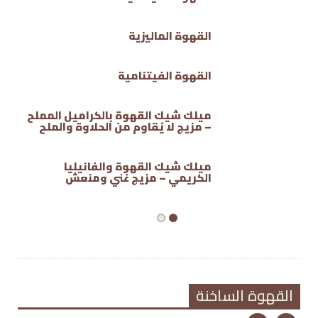
القهوة الماليزية
القهوة الفيتنامية
ميلك شيك القهوة بالكراميل المملح
– مزيج لا يُقاوم من الحلاوة والملح
ميلك شيك القهوة والفانيليا
الكريمي – مزيج غني ومنعش
القهوة الساخنة