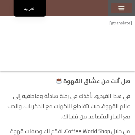
العربية
English
تعرف علينا
الرئيسية
المنتجات
أنواع القهوة
المدوّنة
تواصل معنا
[gtranslate]
هل أنت من عشّاق القهوة
في هذا الفيديو، نأخذك في رحلة هادئة وعاطفية إلى
عالم القهوة، حيث تتقاطع النكهات مع الذكريات، والحب
مع البخار المتصاعد من فنجانك.
من خلال Coffee World Shop، نقدّم لك وصفات قهوة