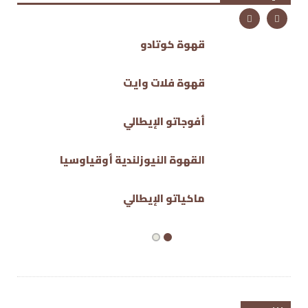
قهوة كوتادو
قهوة فلات وايت
أفوجاتو الإيطالي
القهوة النيوزلندية أوقياوسيا
ماكياتو الإيطالي