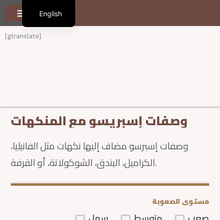
S
English
k
i
العربية
الرئيسية
تعرف علينا
أنواع القهوة
المنتجات
المدوّنة
تواصل معنا
p
[gtranslate]
t
o
c
o
n
t
e
وصفات إسبريسو مع المنكهات
n
t
وصفات إسبرسو مضاف إليها نكهات مثل الفانيليا،
الكراميل، البندق، الشوكولاتة، أو القرفة.
مستوى الصعوبة
صعب
متوسط
سهل