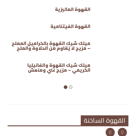
القهوة الماليزية
القهوة الفيتنامية
ميلك شيك القهوة بالكراميل المملح
– مزيج لا يُقاوم من الحلاوة والملح
ميلك شيك القهوة والفانيليا
الكريمي – مزيج غني ومنعش
القهوة الساخنة