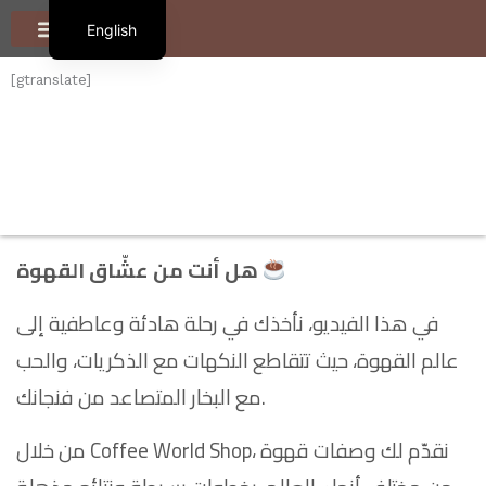
S
English
k
i
العربية
الرئيسية
تعرف علينا
أنواع القهوة
المنتجات
المدوّنة
تواصل معنا
p
[gtranslate]
t
o
c
o
n
t
e
هل أنت من عشّاق القهوة
n
t
في هذا الفيديو، نأخذك في رحلة هادئة وعاطفية إلى
عالم القهوة، حيث تتقاطع النكهات مع الذكريات، والحب
مع البخار المتصاعد من فنجانك.
من خلال Coffee World Shop، نقدّم لك وصفات قهوة