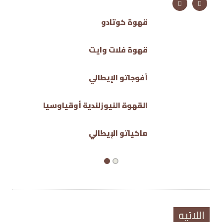
قهوة كوتادو
قهوة فلات وايت
أفوجاتو الإيطالي
القهوة النيوزلندية أوقياوسيا
ماكياتو الإيطالي
اللاتيه