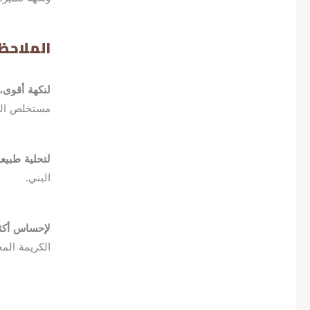
الملاحظ
لنكهة أقوى،
مستخلص اللو
لتحلية طبيعي
البني.
لإحساس أكثر
الكريمة الم
N
P