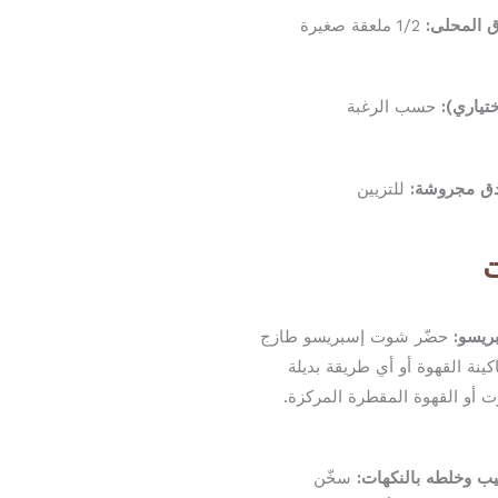
 المحلى:
1/2 ملعقة صغيرة
تياري):
حسب الرغبة
ق مجروشة:
للتزيين
ت
ريسو:
حضّر شوت إسبريسو طازج
ينة القهوة أو أي طريقة بديلة
ت أو القهوة المقطرة المركزة.
ب وخلطه بالنكهات:
سخّن