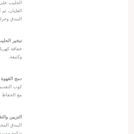
الحليب على 
الغليان، ثم
البندق وحرك
تبخير الحليب
خفاقة كهربا
وكثيفة.
دمج القهوة 
كوب التقديم
مع الحفاظ ع
التزيين والتق
البندق المج
ونكهة مميزة