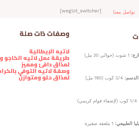
[weglot_switcher]
تواصل معنا
وصفات ذات صلة
ت
لاتيه الإيطالية
زج:
1 شوت (حوالي 30 مل)
طريقة عمل لاتيه الكاجو و
لمذاق دافئ ومميز
وصفة لاتيه التوفي بالكرا
لمذاق حلو ومتوازن
الدسم:
3/4 كوب (180 مل)
1/4 كوب (لإضفاء قوام كريمي)
يا الطبيعي:
1 ملعقة صغيرة