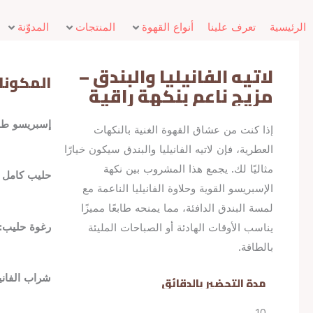
الرئيسية
تعرف علينا
أنواع القهوة
المنتجات
المدوّنة
لاتيه الفانيليا والبندق –
المكونا
مزيج ناعم بنكهة راقية
إسبريسو طا
إذا كنت من عشاق القهوة الغنية بالنكهات
العطرية، فإن لاتيه الفانيليا والبندق سيكون خيارًا
مثاليًا لك. يجمع هذا المشروب بين نكهة
حليب كامل 
الإسبريسو القوية وحلاوة الفانيليا الناعمة مع
لمسة البندق الدافئة، مما يمنحه طابعًا مميزًا
رغوة حليب:
يناسب الأوقات الهادئة أو الصباحات المليئة
بالطاقة.
شراب الفانيل
مدة التحضير بالدقائق
10