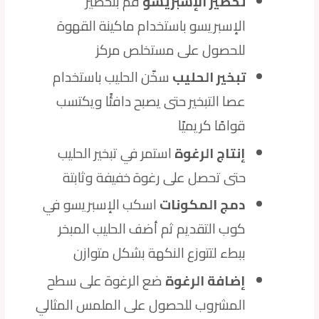
تحضير الإسبريسو
قم بتحضير
الإسبريسو باستخدام ماكينة القهوة
للحصول على مستخلص مركز
تبخير الحليب
سخّن الحليب باستخدام
عصا التبخير حتى يصبح دافئًا ويكتسب
قوامًا كريميًا
إنتاج الرغوة
استمر في تبخير الحليب
حتى تحصل على رغوة خفيفة وثابتة
دمج المكونات
اسكب الإسبريسو في
كوب التقديم ثم أضف الحليب المبخر
ببطء لتتوزع النكهة بشكل متوازن
إضافة الرغوة
ضع الرغوة على سطح
المشروب للحصول على الملمس المثالي