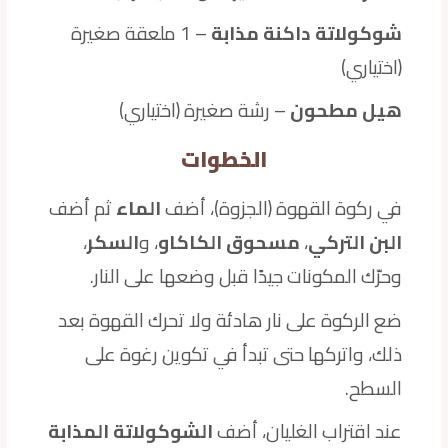
شوكولاتة داكنة مذابة
– 1 ملعقة صغيرة
(اختياري)
هيل مطحون
– رشة صغيرة (اختياري)
الخطوات
في ركوة القهوة (الجزوة)، أضف
الماء
ثم أضف
البن التركي
،
مسحوق الكاكاو
، و
السكر
،
وحرّك المكونات جيدًا قبل وضعها على النار.
ضع الركوة على نار هادئة ولا تحرك القهوة بعد
ذلك، واتركها حتى تبدأ في تكوين رغوة على
السطح.
عند اقتراب الغليان، أضف
الشوكولاتة المذابة