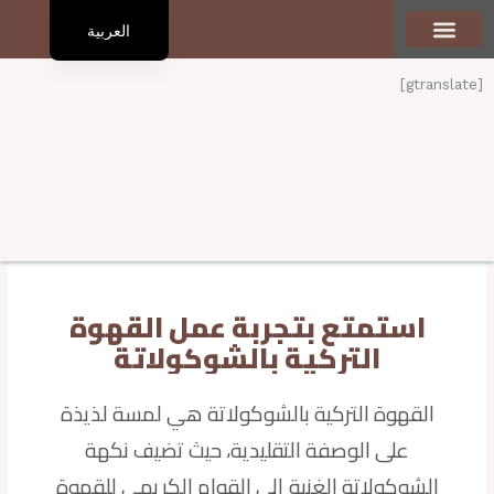
العربية
English
تعرف علينا
الرئيسية
المنتجات
أنواع القهوة
المدوّنة
تواصل معنا
[gtranslate]
استمتع بتجربة عمل القهوة
التركية بالشوكولاتة
القهوة التركية بالشوكولاتة هي لمسة لذيذة
على الوصفة التقليدية، حيث تضيف نكهة
الشوكولاتة الغنية إلى القوام الكريمي للقهوة