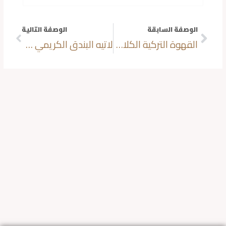
الوصفة السابقة
الوصفة التالية
ext
Prev
القهوة التركية الكلاسيكية
لاتيه البندق الكريمي – القهوة الغنية مع نكهة الجوز الفاخرة