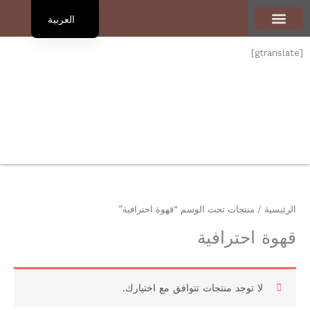
العربية
English
تعرف علينا
الرئيسية
المنتجات
أنواع القهوة
المدوّنة
تواصل معنا
[gtranslate]
الرئيسية
/ منتجات تحت الوسم “قهوة احترافية”
قهوة احترافية
لا توجد منتجات تتوافق مع اختيارك.