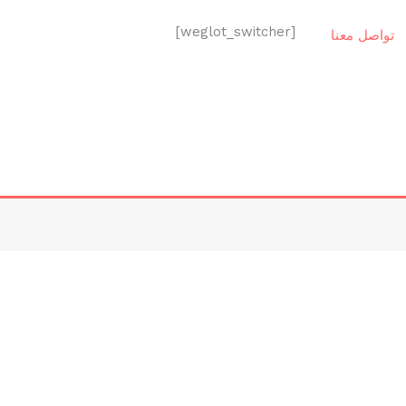
[weglot_switcher]
تواصل معنا