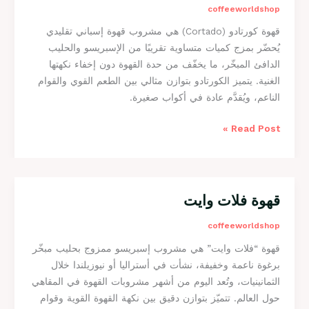
coffeeworldshop
و
قهوة كورتادو (Cortado) هي مشروب قهوة إسباني تقليدي
ة
يُحضّر بمزج كميات متساوية تقريبًا من الإسبريسو والحليب
ك
الدافئ المبخّر، ما يخفّف من حدة القهوة دون إخفاء نكهتها
و
الغنية. يتميز الكورتادو بتوازن مثالي بين الطعم القوي والقوام
ت
الناعم، ويُقدَّم عادة في أكواب صغيرة.
ا
د
Read Post »
و
قهوة فلات وايت
ق
ه
coffeeworldshop
و
قهوة “فلات وايت” هي مشروب إسبريسو ممزوج بحليب مبخّر
ة
برغوة ناعمة وخفيفة، نشأت في أستراليا أو نيوزيلندا خلال
ف
الثمانينيات، وتُعد اليوم من أشهر مشروبات القهوة في المقاهي
ل
حول العالم. تتميّز بتوازن دقيق بين نكهة القهوة القوية وقوام
ا