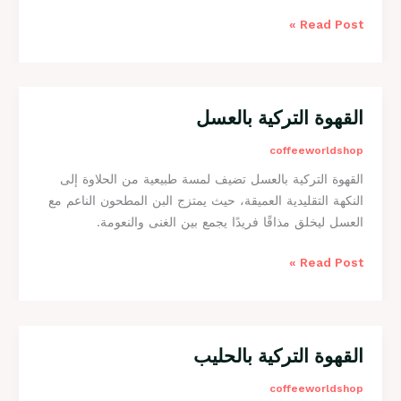
ي
ا
Read Post »
ل
ل
ا
ي
ط
ا
القهوة التركية بالعسل
ا
ل
ل
coffeeworldshop
ي
ق
القهوة التركية بالعسل تضيف لمسة طبيعية من الحلاوة إلى
ه
النكهة التقليدية العميقة، حيث يمتزج البن المطحون الناعم مع
و
العسل ليخلق مذاقًا فريدًا يجمع بين الغنى والنعومة.
ة
ا
Read Post »
ل
ت
ر
ك
ي
القهوة التركية بالحليب
ا
ة
ل
coffeeworldshop
ب
ق