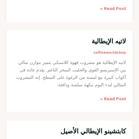
و
Read Post »
ا
ل
ا
ي
ط
لاتيه الإيطالية
ل
ا
ا
coffeeworldshop
ل
ت
ي
لاتيه الإيطالية هو مشروب قهوة كلاسيكي يتميز بتوازن مثالي
ي
بين الإسبريسو القوي والحليب المبخر الناعم. يقدم عادة في
ه
أكواب كبيرة مع لمسة من الرغوة على السطح. إنه المشروب
ا
المثالي لبدء اليوم بنكهة سلسة ودافئة.
ل
إ
Read Post »
ي
ط
ا
ل
ي
كابتشينو الإيطالي الأصيل
ك
ة
ا