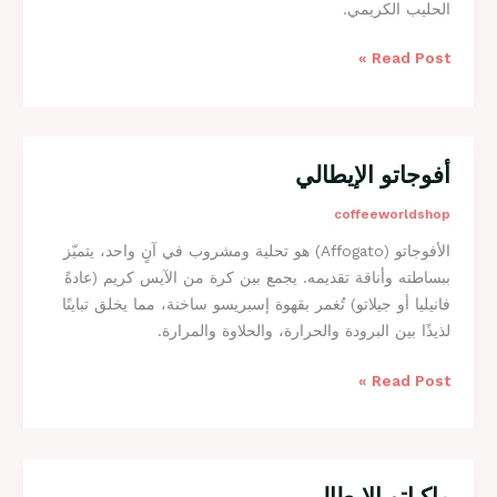
الحليب الكريمي.
ت
و
Read Post »
ا
ي
ت
أفوجاتو الإيطالي
أ
ف
coffeeworldshop
و
الأفوجاتو (Affogato) هو تحلية ومشروب في آنٍ واحد، يتميّز
ج
ببساطته وأناقة تقديمه. يجمع بين كرة من الآيس كريم (عادةً
ا
فانيليا أو جيلاتو) تُغمر بقهوة إسبريسو ساخنة، مما يخلق تباينًا
ت
لذيذًا بين البرودة والحرارة، والحلاوة والمرارة.
و
ا
Read Post »
ل
إ
ي
ط
ا
ماكياتو الإيطالي
م