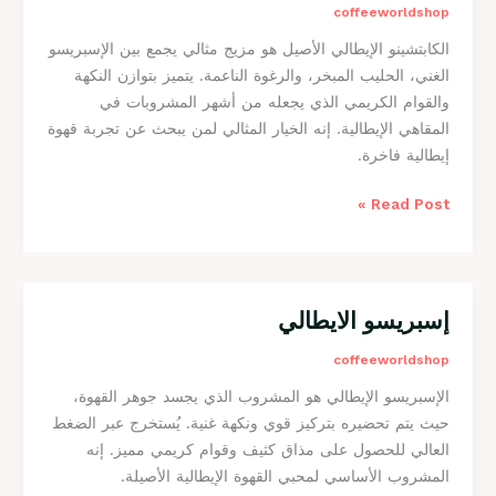
coffeeworldshop
ب
الكابتشينو الإيطالي الأصيل هو مزيج مثالي يجمع بين الإسبريسو
ت
الغني، الحليب المبخر، والرغوة الناعمة. يتميز بتوازن النكهة
ش
والقوام الكريمي الذي يجعله من أشهر المشروبات في
ي
المقاهي الإيطالية. إنه الخيار المثالي لمن يبحث عن تجربة قهوة
ن
إيطالية فاخرة.
و
ا
Read Post »
ل
إ
ي
ط
ا
إسبريسو الايطالي
إ
ل
س
coffeeworldshop
ي
ب
ا
الإسبريسو الإيطالي هو المشروب الذي يجسد جوهر القهوة،
ر
ل
حيث يتم تحضيره بتركيز قوي ونكهة غنية. يُستخرج عبر الضغط
ي
أ
العالي للحصول على مذاق كثيف وقوام كريمي مميز. إنه
س
ص
المشروب الأساسي لمحبي القهوة الإيطالية الأصيلة.
و