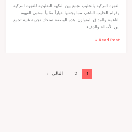
ا
القهوة التركية بالحليب تجمع بين النكهة التقليدية للقهوة التركية
ه
ل
وقوام الحليب الناعم، مما يجعلها خياراً مثالياً لمحبي القهوة
و
ع
الناعمة والمذاق المتوازن. هذه الوصفة تمنحك تجربة غنية تجمع
ة
س
بين الأصالة والدفء.
ا
ل
ل
Read Post »
ت
ر
ك
ي
ة
1
2
التالي
←
ب
ا
ل
ح
ل
ي
ب