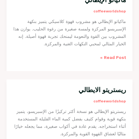
ل
ا
coffeeworldshop
ي
ك
ماكياتو الإيطالي هو مشروب قهوة كلاسيكي يتميز بنكهة
ي
الإسبريسو المركزة ولمسة صغيرة من رغوة الحليب. يوازن هذا
ا
المشروب بين القوة والنعومة ليمنحك تجربة قهوة أصيلة. إنه
ت
الخيار المثالي لمحبي النكهات الغنية والمركزة.
و
ا
Read Post »
ل
إ
ي
ط
ا
ريستريتو الايطالي
ر
ل
ي
coffeeworldshop
ي
س
ريستريتو الإيطالي هو نسخة أكثر تركيزًا من الإسبريسو، يتميز
ت
بنكهة قوية وقوام كثيف بفضل كمية الماء القليلة المستخدمة
ر
أثناء استخراجه. يقدم عادة في أكواب صغيرة، مما يجعله خيارًا
ي
مثاليًا لعشاق القهوة القوية والمركزة.
ت