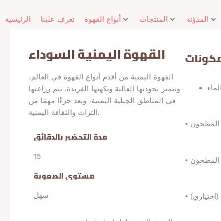
S
k
المدوّنة
المنتجات
أنواع القهوة
تعرف علينا
الرئيسية
i
p
القهوة اليمنية السوداء
t
مكونات
o
c
القهوة اليمنية من أقدم أنواع القهوة في العالم،
لماء
o
وتتميز بجودتها العالية ونكهتها الفريدة. يتم زراعتها
n
في المناطق الجبلية اليمنية، وتعد جزءًا مهمًا من
t
التراث والثقافة اليمنية.
e
ي المطحون
مدة التحضير بالدقائق
n
t
15
ل المطحون
مستوى الصعوبة
سهل
(اختياري)