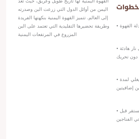
القهوة اليمنية لها تاريخ طويل وعريق، حيث تعد
خطوات
اليمن من أوائل الدول التي زرعت البن وصدرته
إلى العالم. تتميز القهوة اليمنية بنكهتها الفريدة
دلة القهوة
وطريقة تحضيرها التقليدية التي تعتمد على البن
المزروع في المرتفعات اليمنية
• تُضاف القهوة وتُترك لتغلي على نار هادئة
• يُضاف الهيل والقرفة ويُترك ليغلي لمدة
ن إضافيتين
• تُرفع القهوة عن النار وتُترك لتستقر قبل
ي الفناجين