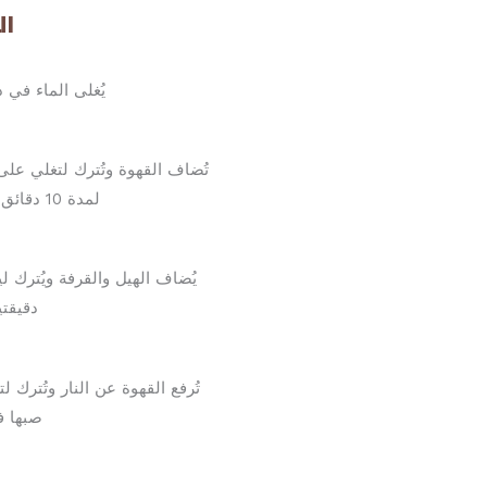
ال
• يُغلى الماء في 
لمدة 10 دقائق دون تحريك
دقيقتي
صبها ف