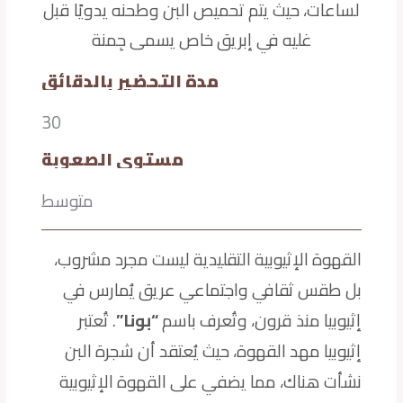
لساعات، حيث يتم تحميص البن وطحنه يدويًا قبل
غليه في إبريق خاص يسمى جِمنة
مدة التحضير بالدقائق
30
مستوى الصعوبة
متوسط
القهوة الإثيوبية التقليدية ليست مجرد مشروب،
بل طقس ثقافي واجتماعي عريق يُمارس في
إثيوبيا منذ قرون، وتُعرف باسم
“بونا”
. تُعتبر
إثيوبيا مهد القهوة، حيث يُعتقد أن شجرة البن
نشأت هناك، مما يضفي على القهوة الإثيوبية