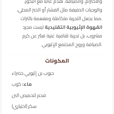
والاحترام، والضيافة. تُقدَّم غالبًا مع البخور،
والوجبات الخفيفة مثل الفشار أو الخبز المحلي،
مما يجعل التجربة متكاملة ومفعمة بالتراث.
القهوة الإثيوبية التقليدية
ليست مجرد
مشروب، بل تجربة ثقافية غنية تعبّر عن كرم
الضيافة وروح المجتمع الإثيوبي.
المكونات
حبوب بن إثيوبي خضراء
ماء:
كوب
فحم لتحميص البن
سكر (اختياري)