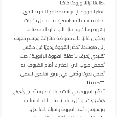
طابعًا تراثيًا وروحيًا خاصًا.
تتميّز القهوة الإثيوبية بمذاقها الفريد الذي
يختلف حسب المنطقة؛ إذ قد تحمل نكهات
زهرية وفاكهية مثل التوت أو الحمضيات،
وتكون غالبًا ذات حموضة مشرقة وجسم خفيف
إلى متوسط. تُحضّر القهوة يدويًا في طقس
تقليدي يُعرف بـ”حفلة القهوة الإثيوبية”، حيث
تُحمص حبوب البن الخضراء أمام الضيوف، ثم
تُطحن يدويًا وتُغلى في إبريق تقليدي يُسمى
.
“جيبينا”
تُقدَّم القهوة في ثلاث جولات رمزية تُدعى:
أبول،
تونا، وبركا
، وكل جولة تحمل دلالة اجتماعية
وروحية، إذ تُعد القهوة وسيلة للتواصل،