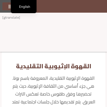
S
English
k
i
العربية
الرئيسية
تعرف علينا
أنواع القهوة
المنتجات
المدوّنة
تواصل معنا
p
[gtranslate]
t
o
c
o
n
t
e
n
القهوة الإثيوبية التقليدية
t
القهوة الإثيوبية التقليدية، المعروفة باسم بونا،
هي جزء أساسي من الثقافة الإثيوبية، حيث يتم
تحضيرها وفق طقوس خاصة تعكس التراث
العريق. يتم تقديمها خلال جلسات اجتماعية تمتد