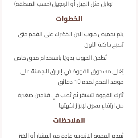
توابل مثل الهيل أو الزنجبيل (حسب المنطقة)
الخطوات
يتم تحميص حبوب البن الخضراء على الفحم حتى
تصبح داكنة اللون
تُطحن الحبوب يدويًا باستخدام مدق خاص
يُغلى مسحوق القهوة في إبريق
الجِمنة
على
موقد الفحم لمدة 10 دقائق
تُترك القهوة لتستقر ثم تُصب في فناجين صغيرة
من ارتفاع معين لإبراز نكهتها
الملاحظات
تُقدم القهوة الإثيوبية عادة مع الفشار أو الخبز